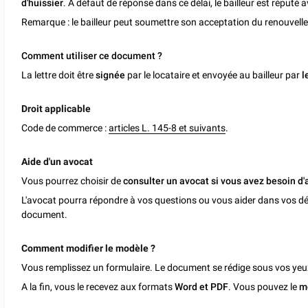
d'huissier
. A défaut de réponse dans ce délai, le bailleur est réputé 
Remarque : le bailleur peut soumettre son acceptation du renouvel
Comment utiliser ce document ?
La lettre doit être
signée
par le locataire et envoyée au bailleur par
l
Droit applicable
Code de commerce :
articles L. 145-8 et suivants
.
Aide d'un avocat
Vous pourrez choisir de
consulter un avocat si vous avez besoin d'
L'avocat pourra répondre à vos questions ou vous aider dans vos dé
document.
Comment modifier le modèle ?
Vous remplissez un formulaire. Le document se rédige sous vos yeu
A la fin, vous le recevez aux formats
Word et PDF
. Vous pouvez le
m