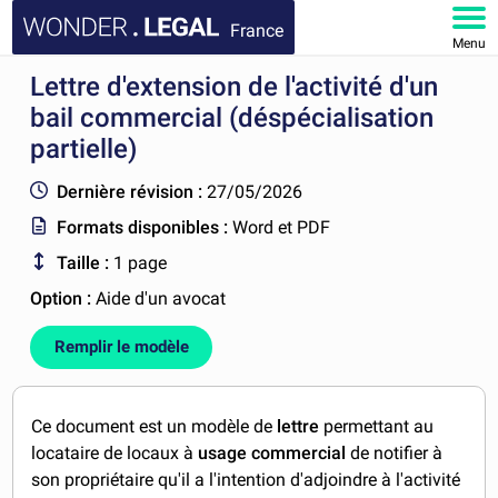
France
Menu
Lettre d'extension de l'activité d'un
ACCUEIL
bail commercial (déspécialisation
DOCUMENTS
partielle)
Dernière révision :
27/05/2026
FAQ
Formats disponibles :
Word et PDF
MON COMPTE
Taille :
1 page
Option :
Aide d'un avocat
Remplir le modèle
Ce document est un modèle de
lettre
permettant au
locataire de locaux à
usage commercial
de notifier à
son propriétaire qu'il a l'intention d'adjoindre à l'activité