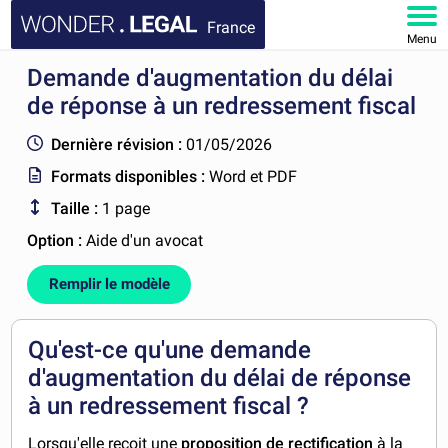
France
Menu
Demande d'augmentation du délai
ACCUEIL
de réponse à un redressement fiscal
DOCUMENTS
Dernière révision :
01/05/2026
Formats disponibles :
Word et PDF
FAQ
Taille :
1 page
MON COMPTE
Option :
Aide d'un avocat
Remplir le modèle
Qu'est-ce qu'une demande
d'augmentation du délai de réponse
à un redressement fiscal ?
Lorsqu'elle reçoit une
proposition de rectification
à la