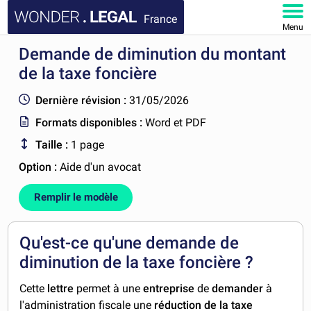
France
Menu
Demande de diminution du montant
ACCUEIL
de la taxe foncière
DOCUMENTS
Dernière révision :
31/05/2026
Formats disponibles :
Word et PDF
FAQ
Taille :
1 page
MON COMPTE
Option :
Aide d'un avocat
Remplir le modèle
Qu'est-ce qu'une demande de
diminution de la taxe foncière ?
Cette
lettre
permet à une
entreprise
de
demander
à
l'administration fiscale une
réduction de la taxe