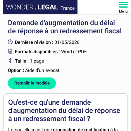
France
Menu
Demande d'augmentation du délai
ACCUEIL
de réponse à un redressement fiscal
DOCUMENTS
Dernière révision :
01/05/2026
Formats disponibles :
Word et PDF
FAQ
Taille :
1 page
MON COMPTE
Option :
Aide d'un avocat
Remplir le modèle
Qu'est-ce qu'une demande
d'augmentation du délai de réponse
à un redressement fiscal ?
Lorsqu'elle reçoit une
proposition de rectification
à la