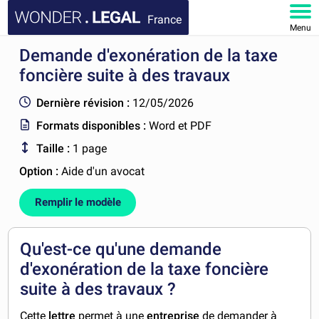
France
Menu
Demande d'exonération de la taxe
ACCUEIL
foncière suite à des travaux
DOCUMENTS
Dernière révision :
12/05/2026
Formats disponibles :
Word et PDF
FAQ
Taille :
1 page
MON COMPTE
Option :
Aide d'un avocat
Remplir le modèle
Qu'est-ce qu'une demande
d'exonération de la taxe foncière
suite à des travaux ?
Cette
lettre
permet à une
entreprise
de demander à