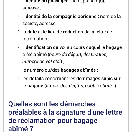
l'identité du passager :
nom, prénom(s),
adresse ;
l'identité de la compagnie aérienne :
nom de la
société, adresse ;
la
date
et le
lieu de rédaction
de la lettre de
réclamation ;
l'identification du vol
au cours duquel le bagage
a été abîmé (
heure de départ, destination,
numéro de vol etc.
) ;
le
numéro
du/des
bagages abîmés
;
les
détails
concernant les
dommages subis sur
le bagage
(
nature des dégâts, coûts estimé…
) ;
Quelles sont les démarches
préalables à la signature d'une lettre
de réclamation pour bagage
abîmé ?