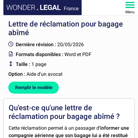
France
Menu
Lettre de réclamation pour bagage
ACCUEIL
abîmé
DOCUMENTS
Dernière révision :
20/05/2026
Formats disponibles :
Word et PDF
FAQ
Taille :
1 page
MON COMPTE
Option :
Aide d'un avocat
Remplir le modèle
Qu'est-ce qu'une lettre de
réclamation pour bagage abîmé ?
Cette réclamation permet à un passager d
'informer une
compagnie aérienne que son bagage lui a été restitué