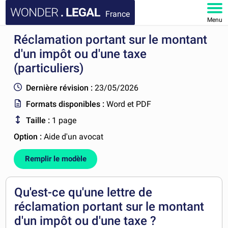
France
Menu
Réclamation portant sur le montant
ACCUEIL
d'un impôt ou d'une taxe
DOCUMENTS
(particuliers)
Dernière révision :
23/05/2026
FAQ
Formats disponibles :
Word et PDF
MON COMPTE
Taille :
1 page
Option :
Aide d'un avocat
Remplir le modèle
Qu'est-ce qu'une lettre de
réclamation portant sur le montant
d'un impôt ou d'une taxe ?