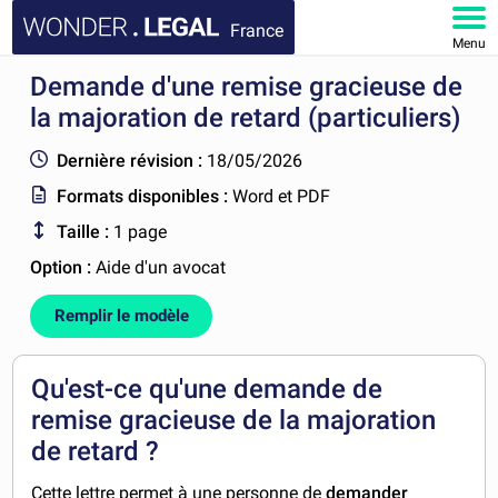
France
Menu
Demande d'une remise gracieuse de
ACCUEIL
la majoration de retard (particuliers)
DOCUMENTS
Dernière révision :
18/05/2026
Formats disponibles :
Word et PDF
FAQ
Taille :
1 page
MON COMPTE
Option :
Aide d'un avocat
Remplir le modèle
Qu'est-ce qu'une demande de
remise gracieuse de la majoration
de retard ?
Cette lettre permet à une personne de
demander