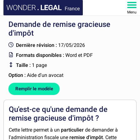
France
Menu
Demande de remise gracieuse
ACCUEIL
d'impôt
DOCUMENTS
Dernière révision :
17/05/2026
Formats disponibles :
Word et PDF
FAQ
Taille :
1 page
MON COMPTE
Option :
Aide d'un avocat
Remplir le modèle
Qu'est-ce qu'une demande de
remise gracieuse d'impôt ?
Cette lettre permet à un
particulier
de demander à
l'administration fiscale une
remise d'impôt
. Cette