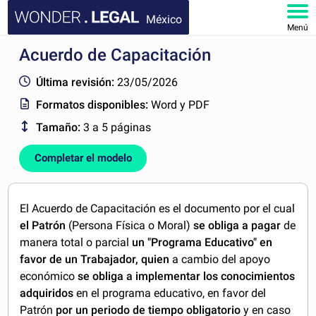
México
Menú
Acuerdo de Capacitación
INICIO
Última revisión:
23/05/2026
DOCUMENTOS
Formatos disponibles:
Word y PDF
Tamaño:
3 a 5 páginas
FAQ
Completar el modelo
MI CUENTA
El Acuerdo de Capacitación es el documento por el cual
el Patrón
(Persona Física o Moral)
se obliga a pagar
de
manera total o parcial
un "Programa Educativo"
en
favor de un Trabajador, quien
a cambio del apoyo
económico
se obliga a implementar los conocimientos
adquiridos
en el programa educativo, en favor del
Patrón
por un periodo
de tiempo obligatorio
y en caso