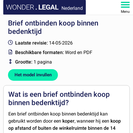
Nederland
Menu
Brief ontbinden koop binnen
HOME
bedenktijd
DOCUMENTEN
Laatste revisie:
14-05-2026
Beschikbare formaten:
Word en PDF
FAQ
Grootte:
1 pagina
MIJN ACCOUNT
Het model invullen
Wat is een brief ontbinden koop
binnen bedenktijd?
Een brief ontbinden koop binnen bedenktijd kan
gebruikt worden door een
koper
, wanneer hij een
koop
op afstand of buiten de winkelruimte binnen de 14