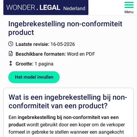
Nederland
Menu
Ingebrekestelling non-conformiteit
HOME
product
DOCUMENTEN
Laatste revisie:
16-05-2026
Beschikbare formaten:
Word en PDF
FAQ
Grootte:
1 pagina
MIJN ACCOUNT
Het model invullen
Wat is een ingebrekestelling bij non-
conformiteit van een product?
Een
ingebrekestelling bij non-conformiteit van een
product
wordt gebruikt door een koper om de verkoper
formeel in gebreke te stellen wanneer een aangekocht