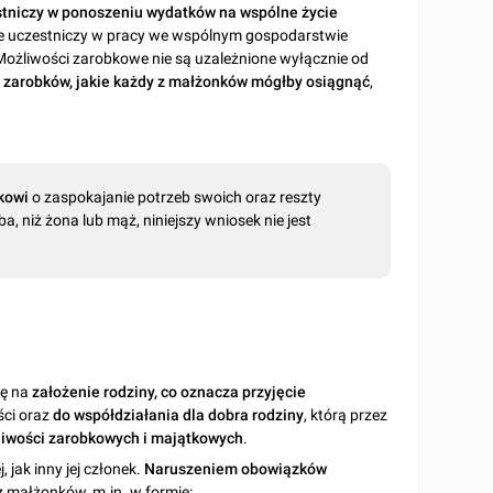
stniczy w ponoszeniu wydatków na wspólne życie
nie uczestniczy w pracy we wspólnym gospodarstwie
Możliwości zarobkowe nie są uzależnione wyłącznie od
d
zarobków, jakie każdy z małżonków mógłby osiągnąć
,
kowi
o zaspokajanie potrzeb swoich oraz reszty
a, niż żona lub mąż, niniejszy wniosek nie jest
ię na
założenie rodziny, co oznacza przyjęcie
ci oraz
do współdziałania dla dobra rodziny
, którą przez
żliwości zarobkowych i majątkowych
.
jak inny jej członek.
Naruszeniem obowiązków
 z małżonków, m.in. w formie: