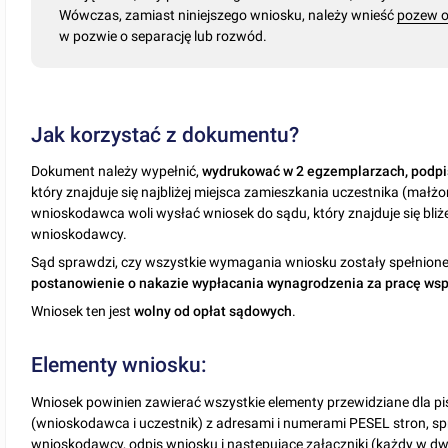
Wówczas, zamiast niniejszego wniosku, należy wnieść
pozew o
w pozwie o separację lub rozwód.
Jak korzystać z dokumentu?
Dokument należy wypełnić,
wydrukować w 2 egzemplarzach, podpi
który znajduje się najbliżej miejsca zamieszkania uczestnika (małżo
wnioskodawca woli wysłać wniosek do sądu, który znajduje się bliż
wnioskodawcy.
Sąd sprawdzi, czy wszystkie wymagania wniosku zostały spełnione 
postanowienie o nakazie wypłacania wynagrodzenia za pracę ws
Wniosek ten jest
wolny od opłat sądowych
.
Elementy wniosku:
Wniosek powinien zawierać wszystkie elementy przewidziane dla pi
(wnioskodawca i uczestnik) z adresami i numerami PESEL stron, sp
wnioskodawcy, odpis wniosku i następujące załączniki (każdy w d