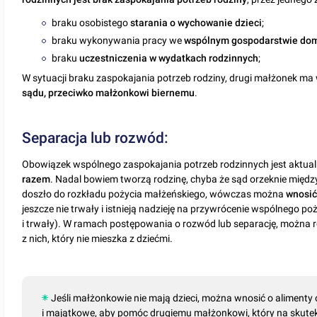
braku osobistego
starania o wychowanie dzieci
;
braku wykonywania pracy we
wspólnym gospodarstwie d
braku
uczestniczenia w wydatkach rodzinnych
;
W sytuacji braku zaspokajania potrzeb rodziny, drugi małżonek m
sądu, przeciwko małżonkowi biernemu
.
Separacja lub rozwód:
Obowiązek wspólnego zaspokajania potrzeb rodzinnych jest aktua
razem
. Nadal bowiem tworzą rodzinę, chyba że sąd orzeknie między
doszło do rozkładu pożycia małżeńskiego, wówczas można
wnosić
jeszcze nie trwały i istnieją nadzieję na przywrócenie wspólnego po
i trwały). W ramach postępowania o rozwód lub separację, można 
z nich, który nie mieszka z dziećmi.
Jeśli małżonkowie nie mają dzieci, można wnosić o alimenty
i majątkowe, aby pomóc drugiemu małżonkowi, który na skutek 