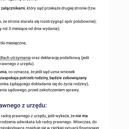
 załącznikami
, który sąd przekaże drugiej stronie (tzw.
o, że strona starała się rozstrzygnąć spór polubownie);
y niż 3 miesiące od dnia wydania);
tki miesięczne;
ódłach utrzymania
oraz deklarację podatkową (jeśli
rawnego z urzędu).
ania
, co oznacza, że jeśli sąd uzna wniosek
 zaspokaja potrzeb rodziny, będzie zobowiązany
nka żądającego dokładania się do życia rodziny),
wania sądowego, przed zakończeniem sprawy.
rawnego z urzędu:
adcę prawnego z urzędu, jeśli wykaże, że
nie ma
grodzenia adwokata lub radcy prawnego. Wówczas, do
 wnioskodawca znajduje się w ciężkiej sytuacji finansowej