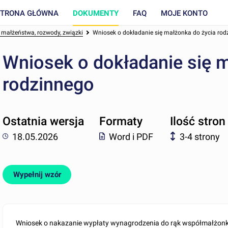
STRONA GŁÓWNA
DOKUMENTY
FAQ
MOJE KONTO
 małżeństwa, rozwody, związki
Wniosek o dokładanie się małżonka do życia rod
Wniosek o dokładanie się 
rodzinnego
Ostatnia wersja
Formaty
Ilość stron
18.05.2026
Word i PDF
3-4 strony
Wypełnij wzór
Wniosek o nakazanie wypłaty wynagrodzenia do rąk współmałżon