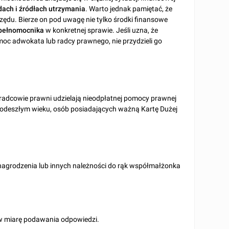
dach i źródłach
utrzymania
. Warto jednak pamiętać, że
ędu. Bierze on pod uwagę nie tylko środki finansowe
 pełnomocnika
w konkretnej sprawie. Jeśli uzna, że
moc adwokata lub radcy prawnego, nie przydzieli go
radcowie prawni udzielają nieodpłatnej pomocy prawnej
 podeszłym wieku, osób posiadających ważną Kartę Dużej
agrodzenia lub innych należności do rąk współmałżonka
w miarę podawania odpowiedzi.