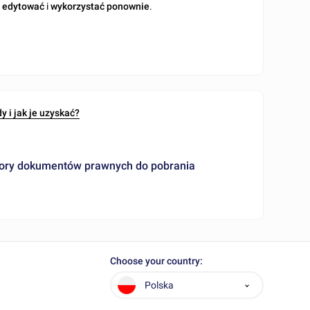
o
edytować
i
wykorzystać ponownie
.
dy i jak je uzyskać?
wzory dokumentów prawnych do pobrania
Choose your country:
Polska