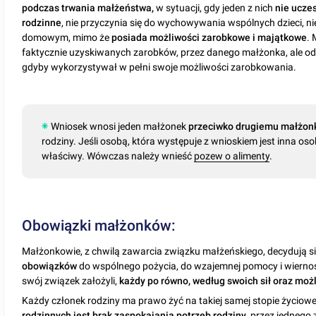
podczas trwania małżeństwa,
w sytuacji, gdy jeden z nich
nie ucze
rodzinne
, nie przyczynia się do wychowywania wspólnych dzieci, 
domowym, mimo że
posiada możliwości zarobkowe i majątkowe
. 
faktycznie uzyskiwanych zarobków, przez danego małżonka, ale o
gdyby wykorzystywał w pełni swoje możliwości zarobkowania.
Wniosek wnosi jeden małżonek
przeciwko drugiemu małżon
rodziny. Jeśli osobą, która występuje z wnioskiem jest inna osob
właściwy. Wówczas należy wnieść
pozew o alimenty
.
Obowiązki małżonków:
Małżonkowie, z chwilą zawarcia związku małżeńskiego, decydują s
obowiązków
do wspólnego pożycia, do wzajemnej pomocy i wiernoś
swój związek założyli,
każdy po równo, według swoich sił oraz mo
Każdy członek rodziny ma prawo żyć na takiej samej stopie życiowej, 
rodzinnych jest brak zaspokajania potrzeb rodziny
, przez jednego