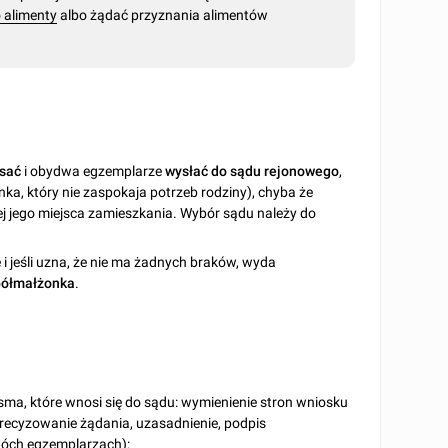
 alimenty
albo żądać przyznania alimentów
sać
i obydwa egzemplarze
wysłać do sądu rejonowego
,
nka, który nie zaspokaja potrzeb rodziny), chyba że
ej jego miejsca zamieszkania. Wybór sądu należy do
i jeśli uzna, że nie ma żadnych braków, wyda
półmałżonka
.
sma, które wnosi się do sądu: wymienienie stron wniosku
recyzowanie żądania, uzasadnienie, podpis
wóch egzemplarzach):