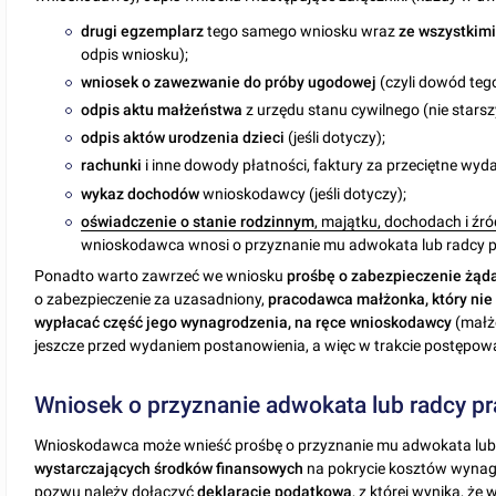
drugi egzemplarz
tego samego wniosku wraz
ze wszystkimi
odpis wniosku);
wniosek o zawezwanie do próby ugodowej
(czyli dowód teg
odpis aktu małżeństwa
z urzędu stanu cywilnego (nie starsz
odpis aktów urodzenia dzieci
(jeśli dotyczy);
rachunki
i inne dowody płatności, faktury za przeciętne wyda
wykaz dochodów
wnioskodawcy (jeśli dotyczy);
oświadczenie o stanie rodzinnym
, majątku, dochodach i źr
wnioskodawca wnosi o przyznanie mu adwokata lub radcy p
Ponadto warto zawrzeć we wniosku
prośbę o zabezpieczenie żąd
o zabezpieczenie za uzasadniony,
pracodawca małżonka, który nie
wypłacać część jego wynagrodzenia, na ręce wnioskodawcy
(małżo
jeszcze przed wydaniem postanowienia, a więc w trakcie postępo
Wniosek o przyznanie adwokata lub radcy p
Wnioskodawca może wnieść prośbę o przyznanie mu adwokata lub r
wystarczających środków finansowych
na pokrycie kosztów wyna
pozwu należy dołączyć
deklarację podatkową
, z której wynika, że