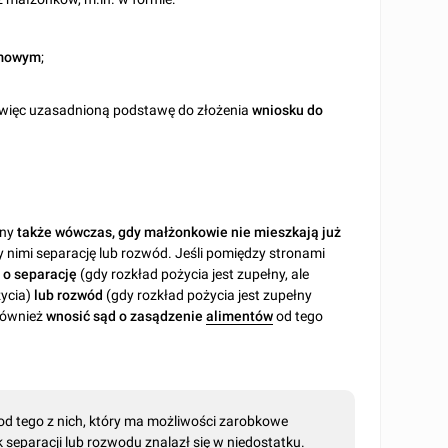
omowym
;
a więc uzasadnioną podstawę do złożenia
wniosku do
lny
także wówczas, gdy małżonkowie nie mieszkają już
 nimi separację lub rozwód. Jeśli pomiędzy stronami
 o separację
(gdy rozkład pożycia jest zupełny, ale
życia)
lub rozwód
(gdy rozkład pożycia jest zupełny
również
wnosić sąd o zasądzenie
alimentów
od tego
 od tego z nich, który ma możliwości zarobkowe
separacji lub rozwodu znalazł się w niedostatku.