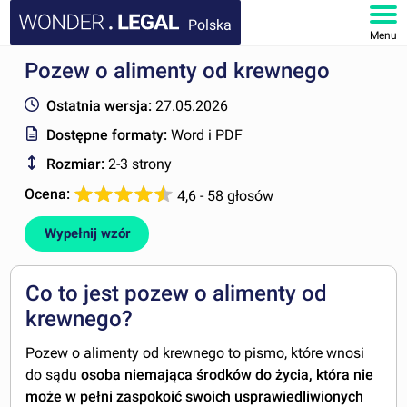
Polska
Menu
Pozew o alimenty od krewnego
STRONA GŁÓWNA
Ostatnia wersja:
27.05.2026
DOKUMENTY
Dostępne formaty:
Word i PDF
Rozmiar:
2-3 strony
FAQ
Ocena:
4,6 - 58 głosów
MOJE KONTO
Wypełnij wzór
Co to jest pozew o alimenty od
krewnego?
Pozew o alimenty od krewnego to pismo, które wnosi
do sądu
osoba niemająca środków do życia, która nie
może w pełni zaspokoić swoich usprawiedliwionych