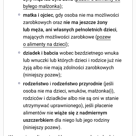
byłego małżonka
);
matka i ojciec
, gdy osoba nie ma możliwości
zarobkowych oraz
nie ma jeszcze żony
lub męża, ani własnych pełnoletnich dzieci
,
mających możliwości zarobkowe (
pozew
o alimenty na dzieci
);
dziadek i babcia
wobec bezdzietnego wnuka
lub wnuczki lub których dzieci i rodzice już nie
żyją albo nie mają zdolności zarobkowych
(niniejszy pozew);
rodzeństwo
i
rodzeństwo przyrodnie
(jeśli
osoba nie ma dzieci, wnuków, małżonka(i),
rodziców i dziadków albo nie są oni w stanie
utrzymywać uprawnionego), jeśli płacenie
alimentów nie
wiąże się z nadmiernym
uszczerbkiem
dla niego lub jego rodziny
(niniejszy pozew).