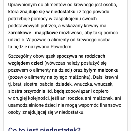
Uprawnionym do alimentów od krewnego jest osoba,
która
znajduje się w niedostatku
i z tego powodu
potrzebuje pomocy w zaspokojeniu swoich
podstawowych potrzeb, a wskazany krewny ma
zarobkowe i majątkowe
możliwości, aby taką pomoc
udzielić. W pozwie o alimenty od krewnego osoba
ta będzie nazywana Powodem.
Szczególny obowiązek
spoczywa na rodzicach
względem dzieci
(wówczas należy posłużyć się
pozewem o alimenty na dzieci
) oraz
byłym małżonku
(
pozew o alimenty na byłego małżonka
). Dalsi krewni
tj. brat, siostra, babcia, dziadek, wnuczka, wnuczek,
siostra przyrodnia itd. będą zobowiązani dopiero
w drugiej kolejności, jeśli ani rodzice, ani małżonek, ani
usamodzielnione dzieci nie mogą wspomóc finansowo
osoby, znajdującej się w niedostatku.
Co to jest niedostatek?