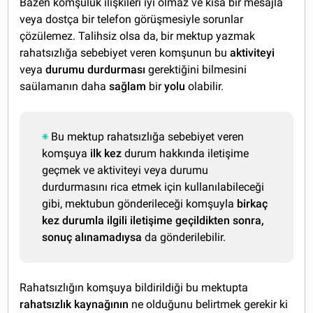
Bazen komşuluk ilişkileri iyi olmaz ve kısa bir mesajla
veya dostça bir telefon görüşmesiyle sorunlar
çözülemez. Talihsiz olsa da, bir mektup yazmak
rahatsızlığa sebebiyet veren komşunun bu
aktiviteyi
veya
durumu durdurması
gerektiğini bilmesini
saülamanın daha
sağlam
bir
yolu
olabilir.
Bu mektup rahatsızlığa sebebiyet veren
komşuya
ilk kez
durum hakkında iletişime
geçmek ve aktiviteyi veya durumu
durdurmasını rica etmek için kullanılabileceği
gibi, mektubun gönderileceği komşuyla
birkaç
kez durumla ilgili iletişime geçildikten sonra,
sonuç alınamadıysa
da gönderilebilir.
Rahatsızlığın komşuya bildirildiği bu mektupta
rahatsızlık kaynağının
ne olduğunu belirtmek gerekir ki