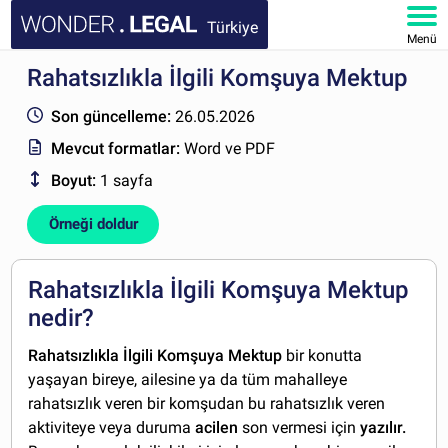
Türkiye
Menü
Rahatsızlıkla İlgili Komşuya Mektup
ANA SAYFA
Son güncelleme:
26.05.2026
BELGELER
Mevcut formatlar:
Word ve PDF
Boyut:
1 sayfa
SSS
Örneği doldur
HESABIM
Rahatsızlıkla İlgili Komşuya Mektup
nedir?
Rahatsızlıkla İlgili Komşuya Mektup
bir konutta
yaşayan bireye, ailesine ya da tüm mahalleye
rahatsızlık veren bir komşudan bu rahatsızlık veren
aktiviteye veya duruma
acilen
son vermesi için
yazılır.