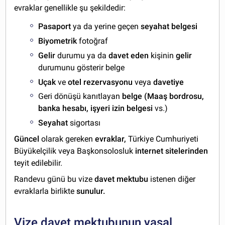
evraklar genellikle şu şekildedir:
Pasaport
ya da yerine geçen
seyahat belgesi
Biyometrik
fotoğraf
Gelir
durumu ya da
davet eden
kişinin
gelir
durumunu gösterir belge
Uçak
ve
otel rezervasyonu
veya
davetiye
Geri dönüşü kanıtlayan
belge (Maaş bordrosu,
banka hesabı, işyeri izin belgesi
vs.)
Seyahat
sigortası
Güncel
olarak gereken
evraklar,
Türkiye Cumhuriyeti
Büyükelçilik veya Başkonsolosluk
internet sitelerinden
teyit edilebilir.
Randevu günü bu vize
davet mektubu
istenen diğer
evraklarla birlikte
sunulur.
Vize davet mektubunun yasal