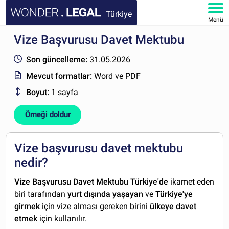
Türkiye
Menü
Vize Başvurusu Davet Mektubu
ANA SAYFA
Son güncelleme:
31.05.2026
BELGELER
Mevcut formatlar:
Word ve PDF
Boyut:
1 sayfa
SSS
Örneği doldur
HESABIM
Vize başvurusu davet mektubu
nedir?
Vize Başvurusu Davet Mektubu Türkiye'de
ikamet eden
biri tarafından
yurt dışında yaşayan
ve
Türkiye'ye
girmek
için vize alması gereken birini
ülkeye davet
etmek
için kullanılır.