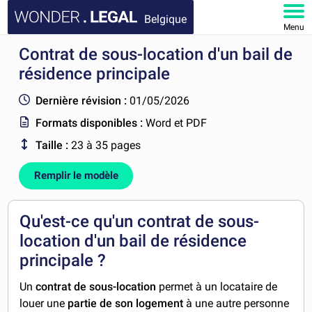
Belgique
Menu
Contrat de sous-location d'un bail de
ACCUEIL
résidence principale
DOCUMENTS
Dernière révision :
01/05/2026
Formats disponibles :
Word et PDF
FAQ
Taille :
23 à 35 pages
MON COMPTE
Remplir le modèle
Qu'est-ce qu'un contrat de sous-
location d'un bail de résidence
principale ?
Un
contrat de sous-location
permet à un locataire de
louer une
partie de son logement
à une autre personne