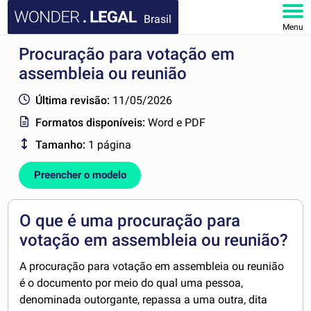
Brasil
Menu
Procuração para votação em
HOME
assembleia ou reunião
DOCUMENTOS
Última revisão:
11/05/2026
Formatos disponíveis:
Word e PDF
FAQ
Tamanho:
1 página
MINHA CONTA
Preencher o modelo
O que é uma procuração para
votação em assembleia ou reunião?
A procuração para votação em assembleia ou reunião
é o documento por meio do qual uma pessoa,
denominada outorgante, repassa a uma outra, dita