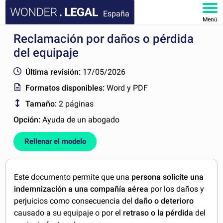
España
Menú
Reclamación por daños o pérdida
INICIO
del equipaje
DOCUMENTOS
Última revisión:
17/05/2026
Formatos disponibles:
Word y PDF
FAQ
Tamaño:
2 páginas
MI CUENTA
Opción:
Ayuda de un abogado
Rellenar el modelo
Este documento permite que una
persona solicite una
indemnización a una compañía aérea
por los daños y
perjuicios como consecuencia del
daño o deterioro
causado a su equipaje o por el
retraso o la pérdida
del