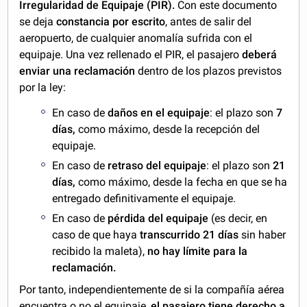
Irregularidad de Equipaje (PIR).
Con este documento
se deja
constancia por escrito
, antes de salir del
aeropuerto, de cualquier anomalía sufrida con el
equipaje. Una vez rellenado el PIR, el pasajero
deberá
enviar una reclamación
dentro de los plazos previstos
por la ley:
En caso de
daños en el equipaje
: el plazo son
7
días,
como máximo, desde la recepción del
equipaje.
En caso de
retraso del equipaje
: el plazo son
21
días,
como máximo, desde la fecha en que se ha
entregado definitivamente el equipaje.
En caso de
pérdida del equipaje
(es decir, en
caso de que haya
transcurrido 21 días
sin haber
recibido la maleta),
no hay límite para la
reclamación.
Por tanto, independientemente de si la compañía aérea
encuentra o no el equipaje,
el pasajero tiene derecho a