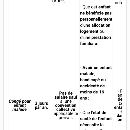
(AJPP).
un
fonct
- Que cet
enfant
ne bénéficie pas
personnellement
d'une
allocation
logement
ou
d'une
prestation
familiale
.
-
Avoir un enfant
malade,
handicapé ou
accidenté de
- Reme
moins de 16
Pas de
l'emplo
salaire sauf
ans
;
deman
Congé pour
si une
3 jours
congé
enfant
convention
par an.
enfant 
malade
collective
l'emp
- Que
l'état de
applicable le
dans l
prévoit.
santé de l'enfant
brefs 
nécessite la