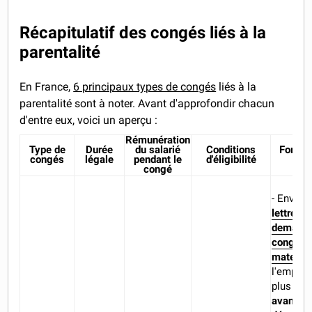
Récapitulatif des congés liés à la
parentalité
En France,
6 principaux types de congés
liés à la
parentalité sont à noter. Avant d'approfondir chacun
d'entre eux, voici un aperçu :
Rémunération
Type de
Durée
du salarié
Conditions
Formal
congés
légale
pendant le
d'éligibilité
sal
congé
- Envoye
lettre de
demande
congé d
maternit
l'employ
plus tar
avant
la 