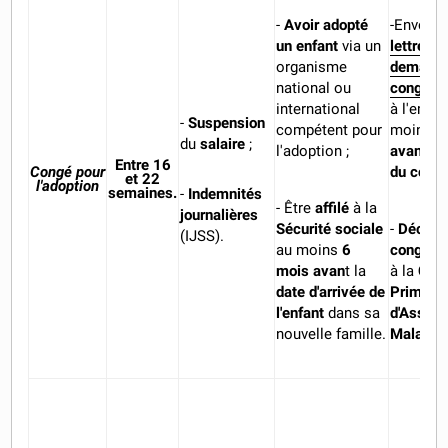
-
Avoir adopté
-Envoyer
un enfant
via un
lettre de
organisme
demande
national ou
congé d'
international
à l'empl
-
Suspension
compétent pour
moins
1
du
salaire
;
l'adoption ;
avant
le
Entre 16
Congé pour
du cong
et 22
l'adoption
semaines.
-
Indemnités
- Être
affilé
à la
journalières
Sécurité sociale
-
Déclar
(IJSS).
au moins
6
congé d'
mois avan
t la
à la
Cai
date d'arrivée de
Primaire
l'enfant
dans sa
d'Assur
nouvelle famille.
Maladie