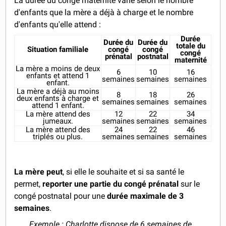
La durée du congé maternité varie selon le nombre
d'enfants que la mère a déjà à charge et le nombre
d'enfants qu'elle attend :
Durée
Durée du
Durée du
totale du
Situation familiale
congé
congé
congé
prénatal
postnatal
maternité
La mère a moins de deux
6
10
16
enfants et attend 1
semaines
semaines
semaines
enfant.
La mère a déjà au moins
8
18
26
deux enfants à charge et
semaines
semaines
semaines
attend 1 enfant.
La mère attend des
12
22
34
jumeaux.
semaines
semaines
semaines
La mère attend des
24
22
46
triplés ou plus.
semaines
semaines
semaines
La mère peut
, si elle le souhaite et si sa santé le
permet,
reporter une partie du congé prénatal
sur le
congé postnatal
pour une
durée maximale de 3
semaines
.
Exemple
: Charlotte dispose de 6 semaines de