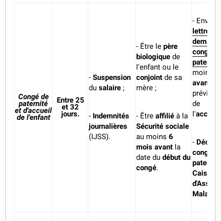
- Envoye
lettre de
demande
- Être le
père
congé d
biologique
de
paternit
l'enfant ou le
moins
1
-
Suspension
conjoint
de sa
avant
la
du
salaire
;
mère ;
prévisio
Congé de
Entre 25
paternité
de
et 32
et d'accueil
jours.
l'
accouc
-
Indemnités
- Être
affilié
à la
de l'enfant
journalières
Sécurité sociale
(IJSS).
au moins
6
-
Déclare
mois avant
la
congé d
date du
début du
paternit
congé
.
Caisse P
d'Assur
Maladie 