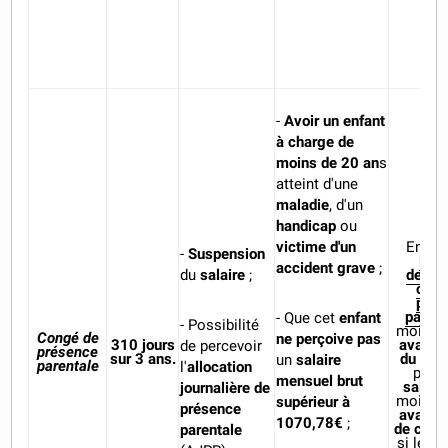
-
Avoir un enfant
à charge de
moins de 20 an
s
atteint d'une
maladie
, d'un
handicap
ou
Envoy
victime d'un
-
Suspension
lett
accident grave
;
deman
du
salaire
;
cong
prés
parent
- Que cet
enfant
- Possibilité
moins
Congé de
ne perçoive pas
310 jours
avant l
de percevoir
présence
sur 3 ans.
du con
un
salaire
parentale
l'
allocation
paren
mensuel brut
salari
journalière de
moins
supérieur à
présence
avant l
1070,78€
;
de chaq
parentale
si le pa