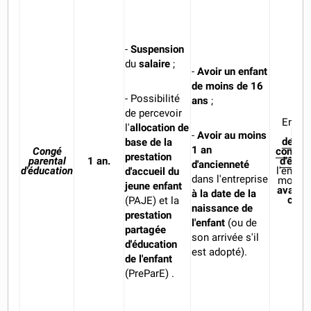
-
Suspension
du
salaire
;
-
Avoir un enfant
de moins de 16
- Possibilité
ans
;
de percevoir
Envoy
l'
allocation de
lett
-
Avoir au moins
deman
base de la
1 an
Congé
congé p
prestation
parental
1 an.
d'éduc
d'ancienneté
d'éducation
l'emplo
d'accueil du
dans l'entreprise
moins
jeune enfant
avant l
à la date de la
ce c
(PAJE) et la
naissance de
prestation
l'enfant
(ou de
partagée
son arrivée s'il
d'éducation
est adopté).
de l'enfant
(PreParE) .