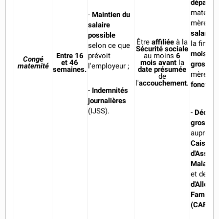
départ
e
maternité
-
Maintien du
mère es
salaire
salariée
possible
Être
affiliée
à la
la fin du
selon ce que
Sécurité sociale
mois de
Entre 16
au moins
6
prévoit
Congé
et 46
mois avant
la
grosses
maternité
l'employeur ;
semaines.
date présumée
mère es
de
l'
accouchement
.
fonction
-
Indemnités
journalières
(IJSS).
-
Déclare
grosses
auprès d
Caisse P
d'Assur
Maladie
et de la
d'Alloca
Familial
(CAF)
.