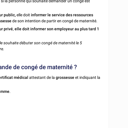
, si la personne qui souhaite demander un congé est
ur public,
elle doit
informer le service des ressources
ssesse
de son intention de partir en congé de maternité.
ur privé
,
elle doit informer son employeur
au plus tard 1
lle souhaite débuter son congé de maternité le 5
re.
ande de congé de maternité ?
ertificat médical
attestant de la
grossesse
et indiquant la
emme
.