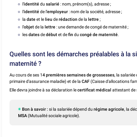
l'
identité
du
salarié
: nom, prénom(s), adresse ;
l'
identité
de l'
employeur
: nom de la société, adresse ;
la
date
et le
lieu
de
rédaction
de la
lettre
;
l'
objet
de la
lettre
: une demande de congé de maternité ;
les
dates
de
début
et de
fin
du
congé de maternité
.
Quelles sont les démarches préalables à la 
maternité ?
Au cours de ses 1
4 premières semaines de grossesses
, la salarié
primaire d'assurance maladie) et de la
CAF
(Caisse d'allocations fami
Elle devra joindre à sa déclaration le
certificat médical
attestant de 
Bon à savoir :
si la salariée dépend du
régime agricole
, la dé
MSA
(Mutualité sociale agricole).