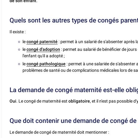
de son enfant
.
Quels sont les autres types de congés paren
Il existe :
le
congé paternité
: permet à un salarié de s'absenter après l
le
congé d'adoption
: permet au salarié de bénéficier de jours 
l'enfant qu'il a adopté ;
le
congé pathologique
: permet à une salariée de s'absenter
problèmes de santé ou de complications médicales lors de 
La demande de congé maternité est-elle oblig
Oui
.
Le congé de maternité est
obligatoire
, et il n'est pas possible 
Que doit contenir une demande de congé de 
Le demande de congé de maternité doit mentionner :