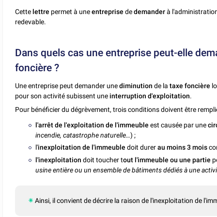
Cette
lettre
permet à une
entreprise
de
demander
à l'administratio
redevable.
Dans quels cas une entreprise peut-elle dem
foncière ?
Une entreprise peut demander une
diminution
de la
taxe foncière
lo
pour son activité subissent une
interruption d'exploitation
.
Pour bénéficier du dégrèvement, trois conditions doivent être remplie
l'arrêt de l'exploitation de l'immeuble
est causée par une
ci
incendie, catastrophe naturelle…
) ;
l'
inexploitation de l'immeuble
doit durer
au moins 3 mois
co
l'inexploitation
doit toucher t
out l'immeuble ou une partie
p
usine entière ou un ensemble de bâtiments dédiés à une activi
Ainsi, il convient de décrire la raison de l'inexploitation de l'