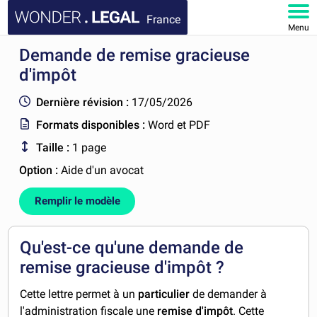
France
Menu
Demande de remise gracieuse
ACCUEIL
d'impôt
DOCUMENTS
Dernière révision :
17/05/2026
Formats disponibles :
Word et PDF
FAQ
Taille :
1 page
MON COMPTE
Option :
Aide d'un avocat
Remplir le modèle
Qu'est-ce qu'une demande de
remise gracieuse d'impôt ?
Cette lettre permet à un
particulier
de demander à
l'administration fiscale une
remise d'impôt
. Cette