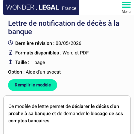
France
Menu
Lettre de notification de décès à la
ACCUEIL
banque
DOCUMENTS
Dernière révision :
08/05/2026
Formats disponibles :
Word et PDF
FAQ
Taille :
1 page
MON COMPTE
Option :
Aide d'un avocat
Remplir le modèle
Ce modèle de lettre permet de
déclarer le décès d'un
proche à sa banque
et de demander le
blocage de ses
comptes bancaires
.