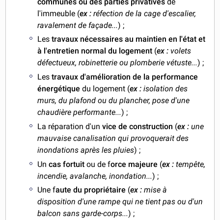
communes ou des parties privatives
de
l'immeuble (
ex :
réfection de la cage d'escalier,
ravalement de façade...
) ;
Les
travaux nécessaires au maintien en l'état et
à l'entretien normal du logement
(
ex :
volets
défectueux, robinetterie ou plomberie vétuste...
) ;
Les
travaux d'amélioration de la performance
énergétique
du logement (
ex :
isolation des
murs, du plafond ou du plancher, pose d'une
chaudière performante...
) ;
La réparation d'un
vice de construction
(
ex :
une
mauvaise canalisation qui provoquerait des
inondations après les pluies
) ;
Un
cas fortuit
ou de f
orce majeure
(
ex :
tempête,
incendie, avalanche, inondation...
) ;
Une f
aute du propriétaire
(
ex :
mise à
disposition d'une rampe qui ne tient pas ou d'un
balcon sans garde-corps...
) ;