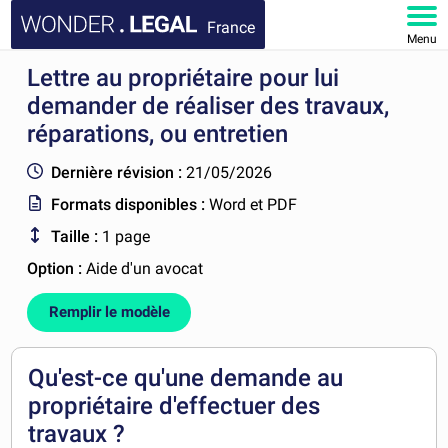
France
Menu
Lettre au propriétaire pour lui
ACCUEIL
demander de réaliser des travaux,
DOCUMENTS
réparations, ou entretien
Dernière révision :
21/05/2026
FAQ
Formats disponibles :
Word et PDF
MON COMPTE
Taille :
1 page
Option :
Aide d'un avocat
Remplir le modèle
Qu'est-ce qu'une demande au
propriétaire d'effectuer des
travaux ?