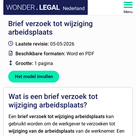
Nederland
Menu
Brief verzoek tot wijziging
HOME
arbeidsplaats
DOCUMENTEN
Laatste revisie:
05-05-2026
Beschikbare formaten:
Word en PDF
FAQ
Grootte:
1 pagina
MIJN ACCOUNT
Het model invullen
Wat is een brief verzoek tot
wijziging arbeidsplaats?
Een
brief verzoek tot wijziging arbeidsplaats
kan
gebruikt worden om de werkgever te verzoeken tot
wijziging van de arbeidsplaats
van de werknemer. Een