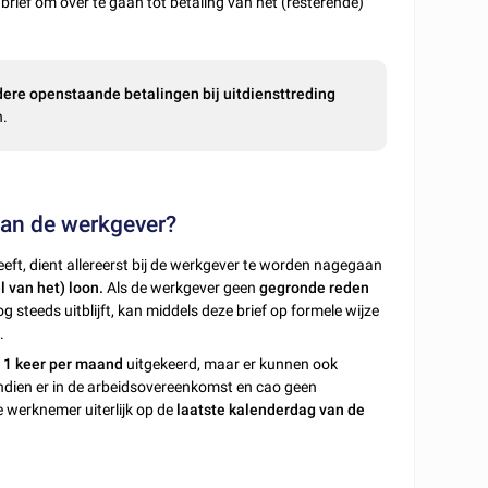
brief om over te gaan tot betaling van het (resterende)
dere openstaande betalingen bij uitdiensttreding
n.
an de werkgever?
heeft, dient allereerst bij de werkgever te worden nagegaan
l van het) loon.
Als de werkgever geen
gegronde reden
og steeds uitblijft, kan middels deze brief op formele wijze
n
.
r
1 keer per maand
uitgekeerd, maar er kunnen ook
ndien er in de arbeidsovereenkomst en cao geen
e werknemer uiterlijk op de
laatste kalenderdag van de