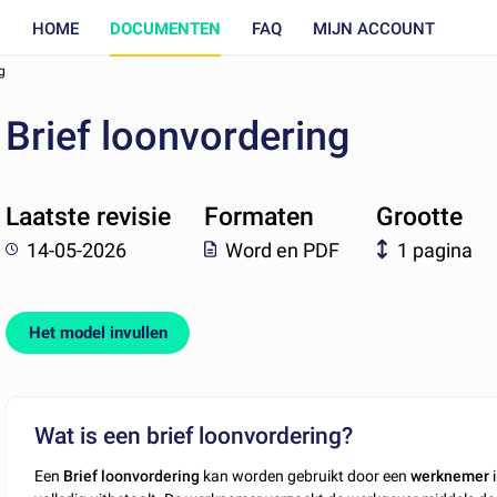
HOME
DOCUMENTEN
FAQ
MIJN ACCOUNT
g
Brief loonvordering
Laatste revisie
Formaten
Grootte
14-05-2026
Word en PDF
1 pagina
Het model invullen
Wat is een brief loonvordering?
Een
Brief loonvordering
kan worden gebruikt door een
werknemer
i