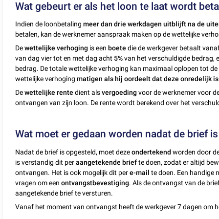
Wat gebeurt er als het loon te laat wordt bet
Indien de loonbetaling
meer dan drie werkdagen uitblijft na de uit
betalen, kan de werknemer aanspraak maken op de wettelijke verhogi
De
wettelijke verhoging
is een
boete
die de werkgever betaalt vanaf 
van dag vier tot en met dag acht
5%
van het verschuldigde bedrag, 
bedrag. De totale wettelijke verhoging kan maximaal oplopen tot d
wettelijke verhoging
matigen als hij oordeelt dat deze onredelijk is
De
wettelijke rente
dient als
vergoeding
voor de werknemer voor de f
ontvangen van zijn loon. De rente wordt berekend over het verschuld
Wat moet er gedaan worden nadat de brief is
Nadat de brief is opgesteld, moet deze
ondertekend
worden door de
is verstandig dit per
aangetekende brief
te doen, zodat er altijd be
ontvangen. Het is ook mogelijk dit per
e-mail
te doen. Een handige m
vragen om een
ontvangstbevestiging
. Als de ontvangst van de brie
aangetekende brief te versturen.
Vanaf het moment van ontvangst heeft de werkgever 7 dagen om het