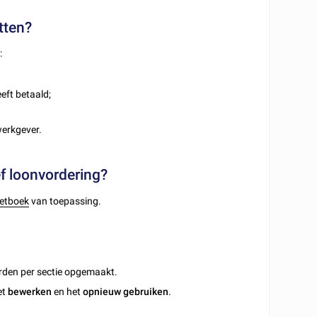
tten?
:
eft betaald;
werkgever.
ef loonvordering?
Wetboek
van toepassing.
rden per sectie opgemaakt.
et
bewerken
en het
opnieuw gebruiken
.