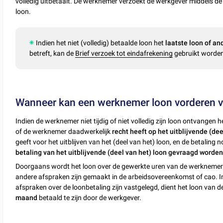
volledig uitbetaalt. De werknemer verzoekt de werkgever middels de 
loon.
Indien het niet (volledig) betaalde loon het
laatste loon of an
betreft, kan de
Brief verzoek tot eindafrekening
gebruikt worde
Wanneer kan een werknemer loon vorderen v
Indien de werknemer niet tijdig of niet volledig zijn loon ontvangen 
of de werknemer daadwerkelijk
recht heeft op het uitblijvende (dee
geeft voor het uitblijven van het (deel van het) loon, en de betaling n
betaling van het uitblijvende (deel van het) loon gevraagd worde
Doorgaans wordt het loon over de gewerkte uren van de werkneme
andere afspraken zijn gemaakt in de arbeidsovereenkomst of cao. I
afspraken over de loonbetaling zijn vastgelegd, dient het loon van d
maand
betaald te zijn door de werkgever.