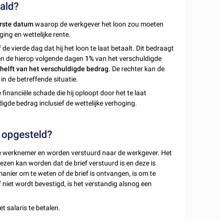
aald?
erste datum
waarop de werkgever het loon zou moeten
ng en wettelijke rente.
de vierde dag dat hij het loon te laat betaalt. Dit bedraagt
en de hierop volgende dagen
1%
van het verschuldigde
e
helft van het verschuldigde bedrag
. De rechter kan de
in de betreffende situatie.
inanciële schade die hij oploopt door het te laat
igde bedrag inclusief de wettelijke verhoging.
 opgesteld?
 werknemer en worden verstuurd naar de werkgever. Het
wezen kan worden dat de brief verstuurd is en deze is
anier om te weten of de brief is ontvangen, is om te
f niet wordt bevestigd, is het verstandig alsnog een
 salaris te betalen.