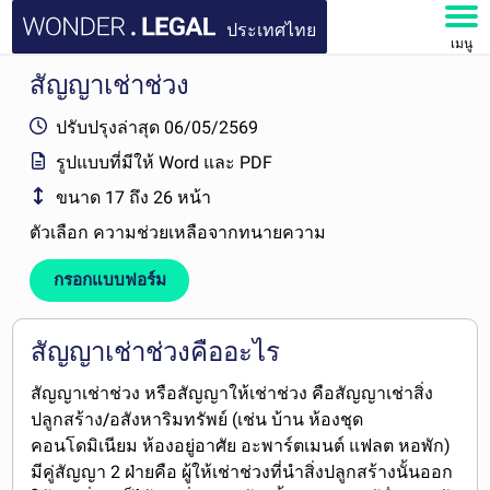
ประเทศไทย
เมนู
สัญญาเช่าช่วง
หน้าหลัก
ปรับปรุงล่าสุด
06/05/2569
เอกสาร
รูปแบบที่มีให้
Word และ PDF
ขนาด
17 ถึง 26 หน้า
คำถามที่พบบ่อย
ตัวเลือก
ความช่วยเหลือจากทนายความ
บัญชีของฉัน
กรอกแบบฟอร์ม
สัญญาเช่าช่วงคืออะไร
สัญญาเช่าช่วง
หรือ
สัญญาให้เช่าช่วง
คือสัญญา
เช่าสิ่ง
ปลูกสร้าง/อสังหาริมทรัพย์
(เช่น บ้าน ห้องชุด
คอนโดมิเนียม ห้องอยู่อาศัย อะพาร์ตเมนต์ แฟลต หอพัก)
มีคู่สัญญา 2 ฝ่ายคือ
ผู้ให้เช่าช่วงที่นำสิ่งปลูกสร้างนั้นออก