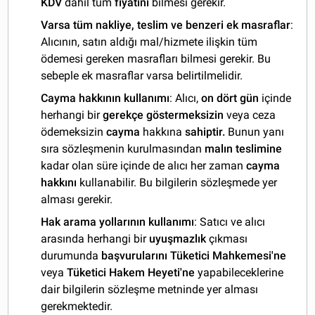
KDV
dahil tüm
fiyatını
bilmesi gerekir.
Varsa tüm nakliye, teslim ve benzeri ek masraflar
:
Alıcının, satın aldığı mal/hizmete ilişkin tüm
ödemesi gereken masrafları bilmesi gerekir. Bu
sebeple ek masraflar varsa belirtilmelidir.
Cayma hakkının kullanımı
: Alıcı,
on dört gün
içinde
herhangi bir
gerekçe göstermeksizin
veya ceza
ödemeksizin
cayma
hakkına
sahiptir.
Bunun yanı
sıra sözleşmenin kurulmasından
malın teslimine
kadar olan süre içinde de alıcı her zaman
cayma
hakkını
kullanabilir. Bu bilgilerin sözleşmede yer
alması gerekir.
Hak arama yollarının kullanımı
: Satıcı ve alıcı
arasında herhangi bir
uyuşmazlık
çıkması
durumunda
başvurularını Tüketici Mahkemesi'ne
veya
Tüketici Hakem Heyeti'ne
yapabileceklerine
dair bilgilerin sözleşme metninde yer alması
gerekmektedir.