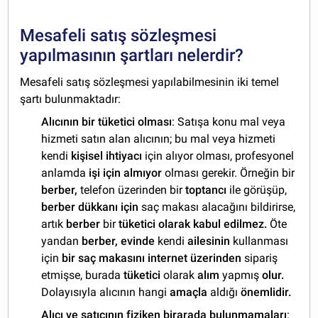
Mesafeli satış sözleşmesi
yapılmasının şartları nelerdir?
Mesafeli satış sözleşmesi yapılabilmesinin iki temel
şartı bulunmaktadır:
Alıcının bir tüketici olması
: Satışa konu mal veya
hizmeti satın alan alıcının; bu mal veya hizmeti
kendi
kişisel ihtiyacı
için alıyor olması, profesyonel
anlamda
işi için almıyor
olması gerekir. Örneğin bir
berber,
telefon üzerinden bir
toptancı
ile görüşüp,
berber dükkanı için
saç makası alacağını bildirirse,
artık
berber
bir
tüketici olarak kabul edilmez.
Öte
yandan
berber, evinde
kendi
ailesinin
kullanması
için
bir saç makasını internet üzerinden
sipariş
etmişse, burada
tüketici
olarak
alım
yapmış
olur.
Dolayısıyla alıcının hangi
amaçla
aldığı
önemlidir.
Alıcı ve satıcının fiziken birarada bulunmamaları
: