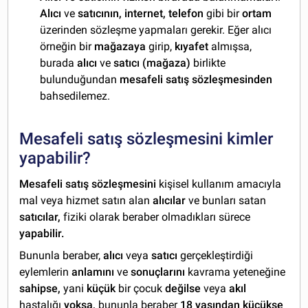
Alıcı
ve
satıcının, internet, telefon
gibi bir
ortam
üzerinden sözleşme yapmaları gerekir. Eğer alıcı
örneğin bir
mağazaya
girip,
kıyafet
almışsa,
burada
alıcı
ve
satıcı (mağaza)
birlikte
bulunduğundan
mesafeli satış sözleşmesinden
bahsedilemez.
Mesafeli satış sözleşmesini kimler
yapabilir?
Mesafeli satış sözleşmesini
kişisel kullanım amacıyla
mal veya hizmet satın alan
alıcılar
ve bunları satan
satıcılar,
fiziki olarak beraber olmadıkları sürece
yapabilir.
Bununla beraber,
alıcı
veya
satıcı
gerçekleştirdiği
eylemlerin
anlamını
ve
sonuçlarını
kavrama yeteneğine
sahipse,
yani
küçük
bir çocuk
değilse
veya
akıl
hastalığı
yoksa,
bununla beraber
18 yaşından küçükse