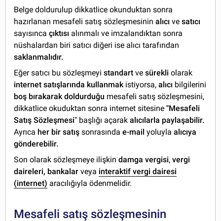
Belge doldurulup dikkatlice okunduktan sonra
hazırlanan mesafeli satış sözleşmesinin
alıcı
ve
satıcı
sayısınca
çıktısı
alınmalı ve imzalandıktan sonra
nüshalardan biri satıcı diğeri ise alıcı tarafından
saklanmalıdır.
Eğer satıcı bu sözleşmeyi
standart
ve
sürekli
olarak
internet satışlarında kullanmak
istiyorsa,
alıcı
bilgilerini
boş bırakarak doldurduğu
mesafeli satış sözleşmesini,
dikkatlice okuduktan sonra internet sitesine
"Mesafeli
Satış Sözleşmesi
" başlığı açarak
alıcılarla paylaşabilir.
Ayrıca
her bir satış
sonrasında
e-mail
yoluyla
alıcıya
gönderebilir.
Son olarak sözleşmeye ilişkin
damga vergisi
,
vergi
daireleri, bankalar
veya
interaktif vergi dairesi
(internet)
aracılığıyla ödenmelidir.
Mesafeli satış sözleşmesinin