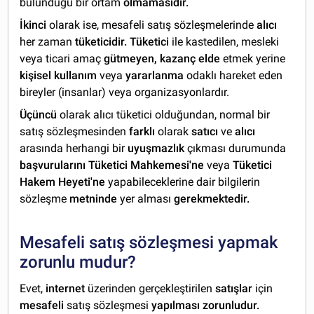
bulunduğu bir ortam
olmamasıdır.
İkinci
olarak ise, mesafeli satış sözleşmelerinde
alıcı
her zaman
tüketicidir. Tüketici
ile kastedilen, mesleki
veya ticari amaç
gütmeyen, kazanç elde
etmek yerine
kişisel kullanım
veya
yararlanma
odaklı hareket eden
bireyler (insanlar) veya organizasyonlardır.
Üçüncü
olarak alıcı tüketici olduğundan, normal bir
satış sözleşmesinden
farklı
olarak
satıcı
ve
alıcı
arasında herhangi bir
uyuşmazlık
çıkması durumunda
başvurularını Tüketici Mahkemesi'ne
veya
Tüketici
Hakem Heyeti'ne
yapabileceklerine dair bilgilerin
sözleşme
metninde
yer alması
gerekmektedir.
Mesafeli satış sözleşmesi yapmak
zorunlu mudur?
Evet,
internet
üzerinden gerçekleştirilen
satışlar
için
mesafeli
satış sözleşmesi
yapılması zorunludur.