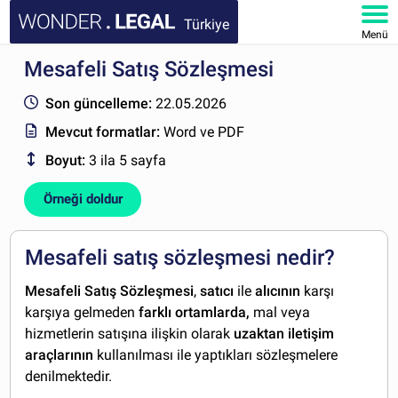
Türkiye
Menü
Mesafeli Satış Sözleşmesi
ANA SAYFA
Son güncelleme:
22.05.2026
BELGELER
Mevcut formatlar:
Word ve PDF
Boyut:
3 ila 5 sayfa
SSS
Örneği doldur
HESABIM
Mesafeli satış sözleşmesi nedir?
Mesafeli Satış Sözleşmesi
,
satıcı
ile
alıcının
karşı
karşıya gelmeden
farklı ortamlarda,
mal veya
hizmetlerin satışına ilişkin olarak
uzaktan iletişim
araçlarının
kullanılması ile yaptıkları sözleşmelere
denilmektedir.