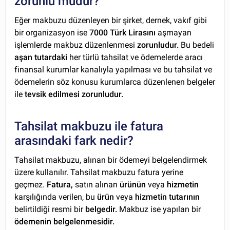
zorunlu mudur?
Eğer makbuzu düzenleyen bir şirket, dernek, vakıf gibi
bir organizasyon ise
7000 Türk Lirasını
aşmayan
işlemlerde makbuz düzenlenmesi
zorunludur.
Bu bedeli
aşan tutardaki
her türlü tahsilat ve ödemelerde aracı
finansal kurumlar kanalıyla yapılması ve bu tahsilat ve
ödemelerin söz konusu kurumlarca düzenlenen belge
l
er
ile
tevsik edilmesi zorunludur.
Tahsilat makbuzu ile fatura
arasındaki fark nedir?
Tahsilat makbuzu, alınan bir ödemeyi belgelendirmek
üzere kullanılır. Tahsilat makbuzu fatura yerine
geçmez.
Fatura,
satın alınan
ürünün
veya
hizmetin
karşılığında verilen, bu
ürün
veya
hizmetin tutarının
belirtildiği resmi bir
belgedir.
Makbuz ise yapılan bir
ödemenin belgelenmesidir.