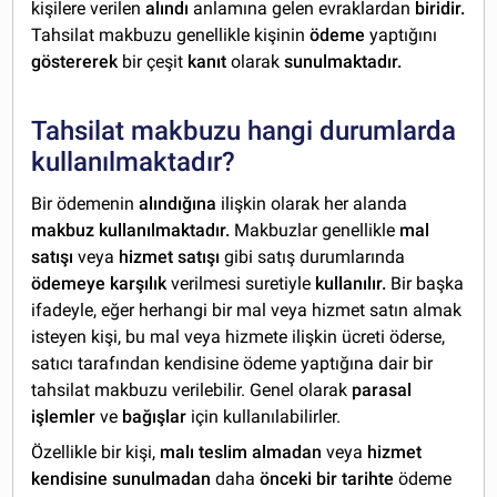
kişilere verilen
alındı
anlamına gelen evraklardan
biridir.
Tahsilat makbuzu genellikle kişinin
ödeme
yaptığını
göstererek
bir çeşit
kanıt
olarak
sunulmaktadır.
Tahsilat makbuzu hangi durumlarda
kullanılmaktadır?
Bir ödemenin
alındığına
ilişkin olarak her alanda
makbuz kullanılmaktadır.
Makbuzlar genellikle
mal
satışı
veya
hizmet satışı
gibi satış durumlarında
ödemeye karşılık
verilmesi suretiyle
kullanılır.
Bir başka
ifadeyle, eğer herhangi bir mal veya hizmet satın almak
isteyen kişi, bu mal veya hizmete ilişkin ücreti öderse,
satıcı tarafından kendisine ödeme yaptığına dair bir
tahsilat makbuzu verilebilir. Genel olarak
parasal
işlemler
ve
bağışlar
için kullanılabilirler.
Özellikle bir kişi,
malı teslim almadan
veya
hizmet
kendisine sunulmadan
daha
önceki bir tarihte
ödeme