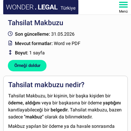
Türkiye
Menü
Tahsilat Makbuzu
ANA SAYFA
Son güncelleme:
31.05.2026
BELGELER
Mevcut formatlar:
Word ve PDF
Boyut:
1 sayfa
SSS
Örneği doldur
HESABIM
Tahsilat makbuzu nedir?
Tahsilat Makbuzu, bir kişinin, bir başka kişiden bir
ödeme, aldığını
veya bir başkasına bir ödeme
yaptığını
kanıtlayabileceği bir
belgedir.
Tahsilat makbuzu, bazen
sadece
"makbuz"
olarak da bilinmektedir.
Makbuz yapılan bir ödeme ya da havale sonrasında