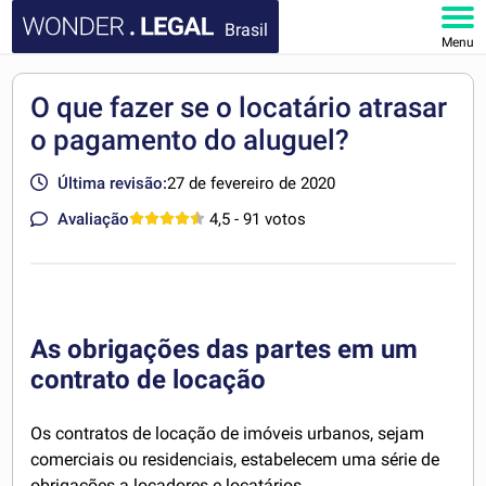
Brasil
Menu
HOME
O que fazer se o locatário atrasar
o pagamento do aluguel?
DOCUMENTOS
Última revisão:
27 de fevereiro de 2020
FAQ
Avaliação
4,5
- 91 votos
MINHA CONTA
As obrigações das partes em um
contrato de locação
Os contratos de locação de imóveis urbanos, sejam
comerciais ou residenciais, estabelecem uma série de
obrigações a locadores e locatários.