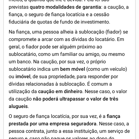
previstas
quatro modalidades de garantia
: a caução, a
fiança, o seguro de fiança locatícia e a cessão
fiduciária de quotas de fundo de investimento.
Na fiança, uma pessoa alheia à sublocação (fiador) se
compromete a arcar com as dívidas do locatário. Em
geral, o fiador pode ser alguém próximo ao
sublocatário, como um familiar ou amigo, ou mesmo
um banco. Na caução, por sua vez, o próprio
sublocatário indica um
bem móvel
(como um veículo)
ou
imóvel
, de sua propriedade, para responder por
dívidas relacionadas à sublocação. É comum a
utilização da
caução em dinheiro
. Nesse caso, o valor
da caução
não poderá ultrapassar o valor de três
alugueis
.
O seguro de fiança locatícia, por sua vez, é a
fiança
prestada por uma empresa seguradora
. Nesse caso, a
pessoa contrata, junto a essa instituição, um serviço de
seguro e, caso não pague os valores ao dono do