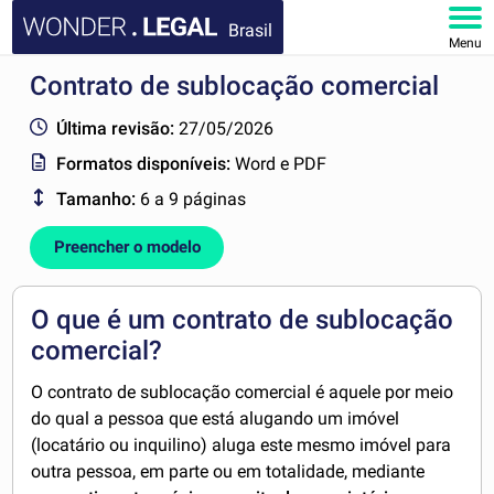
Brasil
Menu
Contrato de sublocação comercial
HOME
Última revisão:
27/05/2026
DOCUMENTOS
Formatos disponíveis:
Word e PDF
Tamanho:
6 a 9 páginas
FAQ
Preencher o modelo
MINHA CONTA
O que é um contrato de sublocação
comercial?
O contrato de sublocação comercial é aquele por meio
do qual a pessoa que está alugando um imóvel
(locatário ou inquilino) aluga este mesmo imóvel para
outra pessoa, em parte ou em totalidade, mediante