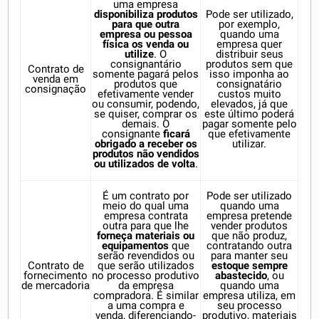
uma empresa
disponibiliza produtos
Pode ser utilizado,
para que outra
por exemplo,
empresa ou pessoa
quando uma
física os venda ou
empresa quer
utilize
. O
distribuir seus
consignantário
produtos sem que
Contrato de
somente pagará pelos
isso imponha ao
venda em
produtos que
consignatário
consignação
efetivamente vender
custos muito
ou consumir, podendo,
elevados, já que
se quiser, comprar os
este último poderá
demais. O
pagar somente pelo
consignante
ficará
que efetivamente
obrigado a receber os
utilizar.
produtos não vendidos
ou utilizados de volta
.
É um contrato por
Pode ser utilizado
meio do qual uma
quando uma
empresa contrata
empresa pretende
outra para que lhe
vender produtos
forneça materiais ou
que não produz,
equipamentos
que
contratando outra
serão revendidos ou
para manter seu
Contrato de
que serão utilizados
estoque sempre
fornecimento
no processo produtivo
abastecido
, ou
de mercadoria
da empresa
quando uma
compradora. É similar
empresa utiliza, em
a uma compra e
seu processo
venda, diferenciando-
produtivo, materiais