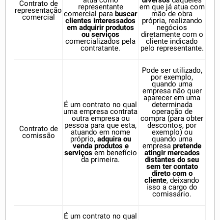
atua como
diversos
daqueles
Contrato de
representante
em que já atua com
representação
comercial para
buscar
mão de obra
comercial
clientes interessados
própria, realizando
em adquirir produtos
negócios
ou serviços
diretamente com o
comercializados pela
cliente indicado
contratante.
pelo representante.
Pode ser utilizado,
por exemplo,
quando uma
empresa não quer
aparecer em uma
É um contrato no qual
determinada
uma empresa contrata
operação de
outra empresa ou
compra (para obter
pessoa para que esta,
descontos, por
Contrato de
atuando em nome
exemplo) ou
comissão
próprio,
adquira ou
quando uma
venda produtos e
empresa
pretende
serviços
em benefício
atingir mercados
da primeira.
distantes do seu
sem ter contato
direto com o
cliente
, deixando
isso a cargo do
comissário.
É um contrato no qual