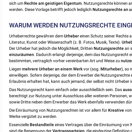
sich um
Rechte am geistigen Eigentum
. Nutzungsrechte können an
werden. Diese Vorlage betrifft jedoch lediglich
Nutzungsrechte an u
WARUM WERDEN NUTZUNGSRECHTE EING
Urheberrechte gewähren dem
Urheber
einen Schutz seiner Rechte 
Literatur, Kunst oder Wissenschaft (z. B. Fotos, Musik, Texte).
Urhe
Der Urheber hat jedoch die Möglichkeit, Dritten
Nutzungsrechte
an s
einzuräumen
. Dadurch erlangt derjenige, dem das Nutzungsrecht e
bestimmten, vertraglich vorher vereinbarten Art und Weise zu
nutze
Liegen
mehrere Urheber an einem Werk
vor (sog.
Miturheber
), so
einwilligen. Sofern derjenige, der dem Erwerber die Nutzungsrecht
Erlaubnis erhalten hat, kann auch jemand, der selbst nicht Urheber
Das Nutzungsrecht kann einfach oder ausschließlich sein. Das
auss
berechtigt zur Nutzung unter Ausschluss aller weiteren Personen,
sowie Dritte neben dem Erwerber das Werk ebenfalls verwenden dür
Die Einräumung von Nutzungsrechten ist vor allem für
Kreative
von 
Werke vergütet zu werden.
Essenzielle
Bestandteile
eines Vertrages über die Einräumung von 
sind die Benennung der
Vertragsparteien
, die eindeutige Definition