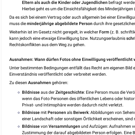
Eltern als auch die Kinder oder Jugendlichen
befragt werden
Hierbei geht es um die Einsichtsfähigkeit des Minderjährige
Da es sich bei einem Vertrag oder auch allgemein bei einer Einwillig
muss die
minderjährige abgebildete Person
durch ihre gesetzliche
Weiterhin ist im Gesetz nicht geregelt, in welcher
Form
(z. B. schriftl
kann jedoch eine etwaige Einwilligung bzw. Nutzungserlaubnis
schr
Rechtskonflikten aus dem Weg zu gehen.
Ausnahmen: Wann dürfen Fotos ohne Einwilligung veröffentlicht
Unter bestimmten Bedingungen entfällt das Recht am eigenen Bild
Einverständnis veröffentlicht oder verbreitet werden.
Zu diesen
Ausnahmen
gehören:
Bildnisse
aus der
Zeitgeschichte
: Eine Person muss die Ver
wenn das Foto Personen des öffentlichen Lebens oder histori
Privat- und Intimsphäre werden dadurch nicht verletzt.
Bildnisse
mit
Personen
als
Beiwerk
: Abbildungen von Sehen
einer Landschaft oder sonstigen Örtlichkeit erscheinen, sind
Bildnisse
von
Versammlungen
und Aufzügen: Aufnahmen vo
Zustimmung der darauf abgebildeten Person erfolgen. Eine Bil