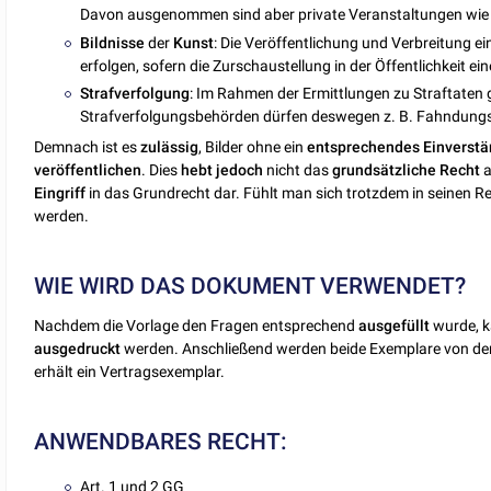
Davon ausgenommen sind aber private Veranstaltungen wie
Bildnisse
der
Kunst
: Die Veröffentlichung und Verbreitung e
erfolgen, sofern die Zurschaustellung in der Öffentlichkeit e
Strafverfolgung
: Im Rahmen der Ermittlungen zu Straftaten g
Strafverfolgungsbehörden dürfen deswegen z. B. Fahndungsf
Demnach ist es
zulässig
, Bilder ohne ein
entsprechendes
Einverstä
veröffentlichen
. Dies
hebt
jedoch
nicht das
grundsätzliche
Recht
a
Eingriff
in das Grundrecht dar. Fühlt man sich trotzdem in seinen 
werden.
WIE WIRD DAS DOKUMENT VERWENDET?
Nachdem die Vorlage den Fragen entsprechend
ausgefüllt
wurde, k
ausgedruckt
werden. Anschließend werden beide Exemplare von d
erhält ein Vertragsexemplar.
ANWENDBARES RECHT:
Art. 1 und 2
GG