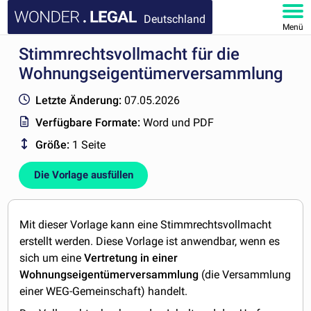
Deutschland
Menü
Stimmrechtsvollmacht für die
HOMEPAGE
Wohnungseigentümerversammlung
DOKUMENTE
Letzte Änderung:
07.05.2026
Verfügbare Formate:
Word und PDF
FAQ
Größe:
1 Seite
KONTAKT
Die Vorlage ausfüllen
MEIN KONTO
Mit dieser Vorlage kann eine Stimmrechtsvollmacht
erstellt werden. Diese Vorlage ist anwendbar, wenn es
sich um eine
Vertretung in einer
Wohnungseigentümerversammlung
(die Versammlung
einer WEG-Gemeinschaft) handelt.