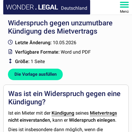
Deutschland
Menü
Widerspruch gegen unzumutbare
HOMEPAGE
Kündigung des Mietvertrags
DOKUMENTE
Letzte Änderung:
10.05.2026
Verfügbare Formate:
Word und PDF
FAQ
Größe:
1 Seite
KONTAKT
Die Vorlage ausfüllen
MEIN KONTO
Was ist ein Widerspruch gegen eine
Kündigung?
Ist ein Mieter mit der
Kündigung
seines
Mietvertrags
nicht einverstanden,
kann er
Widerspruch
einlegen
.
Dies ist insbesondere dann möglich, wenn die