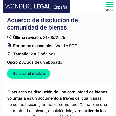
España
Menú
Acuerdo de disolución de
INICIO
comunidad de bienes
DOCUMENTOS
Última revisión:
21/05/2026
Formatos disponibles:
Word y PDF
FAQ
Tamaño:
2 a 3 páginas
MI CUENTA
Opción:
Ayuda de un abogado
Rellenar el modelo
El
acuerdo de disolución de una comunidad de bienes
voluntaria
es un documento a través del cual varias
personas físicas (llamados "comuneros") finalizan una
comunidad de bienes, disolviéndola, y
repartiendo los