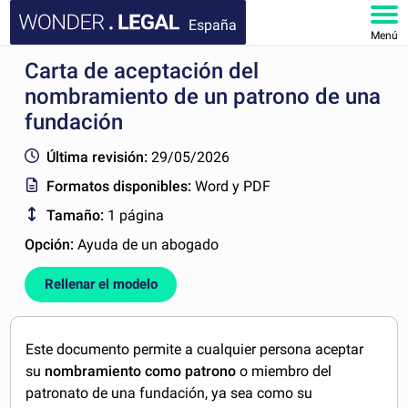
España
Menú
Carta de aceptación del
INICIO
nombramiento de un patrono de una
DOCUMENTOS
fundación
Última revisión:
29/05/2026
FAQ
Formatos disponibles:
Word y PDF
MI CUENTA
Tamaño:
1 página
Opción:
Ayuda de un abogado
Rellenar el modelo
Este documento permite a cualquier persona aceptar
su
nombramiento como patrono
o miembro del
patronato de una fundación, ya sea como su