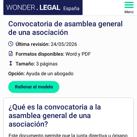
España
Menú
Convocatoria de asamblea general
INICIO
de una asociación
DOCUMENTOS
Última revisión:
24/05/2026
Formatos disponibles:
Word y PDF
FAQ
Tamaño:
3 páginas
MI CUENTA
Opción:
Ayuda de un abogado
Rellenar el modelo
¿Qué es la convocatoria a la
asamblea general de una
asociación?
Este documento permite que la junta directiva u órgano