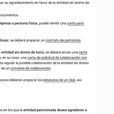
ar su agradecimiento en favor de la entidad sin ánimo de
 documentos:
empresa o persona física
, puede remitir una
carta para
pónsor
, se deberá preparar un
contrato de patrocinio
.
 entidad sin ánimo de lucro
, se deberá enviar una
carta
o, en su caso, una
carta de solicitud de colaboración con
 es regular la posible colaboración de la entidad sin ánimo
a de un
convenio de colaboración
.
 socios deberán preparar los
estatutos de un club
, así
os en los que la
entidad patrocinada desee agradecer a