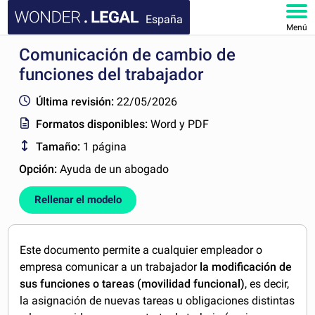
España
Menú
Comunicación de cambio de
INICIO
funciones del trabajador
DOCUMENTOS
Última revisión:
22/05/2026
Formatos disponibles:
Word y PDF
FAQ
Tamaño:
1 página
MI CUENTA
Opción:
Ayuda de un abogado
Rellenar el modelo
Este documento permite a cualquier empleador o
empresa comunicar a un trabajador
la modificación de
sus funciones o tareas (movilidad funcional)
, es decir,
la asignación de nuevas tareas u obligaciones distintas