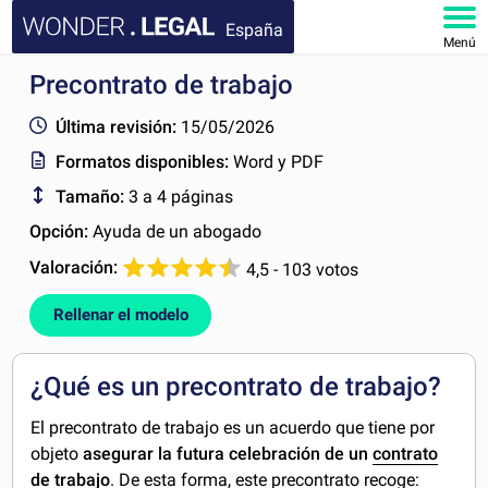
España
Menú
Precontrato de trabajo
INICIO
Última revisión:
15/05/2026
DOCUMENTOS
Formatos disponibles:
Word y PDF
Tamaño:
3 a 4 páginas
FAQ
Opción:
Ayuda de un abogado
MI CUENTA
Valoración:
4,5 - 103 votos
Rellenar el modelo
¿Qué es un precontrato de trabajo?
El precontrato de trabajo es un acuerdo que tiene por
objeto
asegurar la futura celebración de un
contrato
de trabajo
. De esta forma, este precontrato recoge: