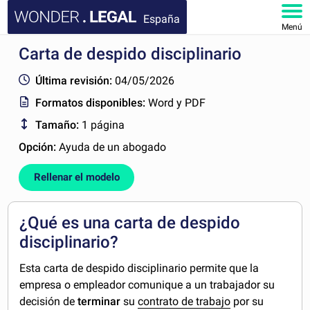
España
Menú
Carta de despido disciplinario
INICIO
Última revisión:
04/05/2026
DOCUMENTOS
Formatos disponibles:
Word y PDF
Tamaño:
1 página
FAQ
Opción:
Ayuda de un abogado
MI CUENTA
Rellenar el modelo
¿Qué es una carta de despido
disciplinario?
Esta carta de despido disciplinario permite que la
empresa o empleador comunique a un trabajador su
decisión de
terminar
su
contrato de trabajo
por su