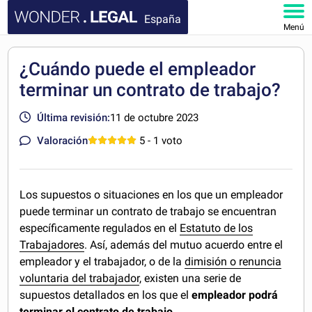
España
Menú
INICIO
¿Cuándo puede el empleador
terminar un contrato de trabajo?
DOCUMENTOS
Última revisión:
11 de octubre 2023
FAQ
Valoración
5
- 1 voto
MI CUENTA
Los supuestos o situaciones en los que un empleador
puede terminar un contrato de trabajo se encuentran
específicamente regulados en el
Estatuto de los
Trabajadores
. Así, además del mutuo acuerdo entre el
empleador y el trabajador, o de la
dimisión o renuncia
voluntaria del trabajador
, existen una serie de
supuestos detallados en los que el
empleador podrá
terminar el contrato de trabajo
.