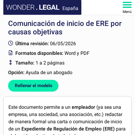
España
Menú
Comunicación de inicio de ERE por
INICIO
causas objetivas
DOCUMENTOS
Última revisión:
06/05/2026
Formatos disponibles:
Word y PDF
FAQ
Tamaño:
1 a 2 páginas
MI CUENTA
Opción:
Ayuda de un abogado
Rellenar el modelo
Este documento permite a un
empleador
(ya sea una
empresa, una sociedad, una asociación, etc.) redactar
de manera formal una carta o comunicación de inicio
de un
Expediente de Regulación de Empleo (ERE)
para