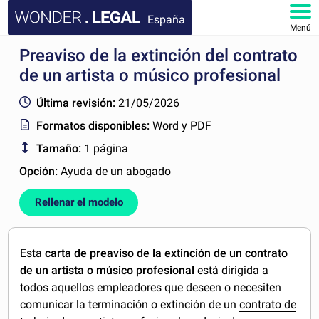
España
Menú
Preaviso de la extinción del contrato
INICIO
de un artista o músico profesional
DOCUMENTOS
Última revisión:
21/05/2026
Formatos disponibles:
Word y PDF
FAQ
Tamaño:
1 página
MI CUENTA
Opción:
Ayuda de un abogado
Rellenar el modelo
Esta
carta de preaviso de la extinción de un contrato
de un artista o músico profesional
está dirigida a
todos aquellos empleadores que deseen o necesiten
comunicar la terminación o extinción de un
contrato de