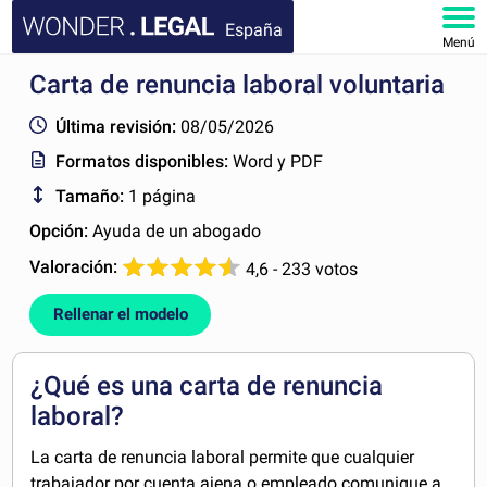
España
Menú
Carta de renuncia laboral voluntaria
INICIO
Última revisión:
08/05/2026
DOCUMENTOS
Formatos disponibles:
Word y PDF
Tamaño:
1 página
FAQ
Opción:
Ayuda de un abogado
MI CUENTA
Valoración:
4,6 - 233 votos
Rellenar el modelo
¿Qué es una carta de renuncia
laboral?
La carta de renuncia laboral permite que cualquier
trabajador por cuenta ajena o empleado comunique a