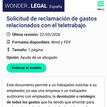
España
Menú
Solicitud de reclamación de gastos
INICIO
relacionados con el teletrabajo
DOCUMENTOS
Última revisión:
22/05/2026
Formatos disponibles:
Word y PDF
FAQ
Tamaño:
1 página
MI CUENTA
Opción:
Ayuda de un abogado
Rellenar el modelo
Este documento permite a un trabajador solicitar a su
empleador, ya sea una empresa o un trabajador
autónomo con empleados, la
devolución o reintegro
de todos los gastos
que ha tenido que afrontar para